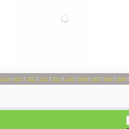
|
2014
|
2013
|
2012
|
2011
|
2010
|
2009
|
2008
|
2007
|
2006
|
2005
S
f