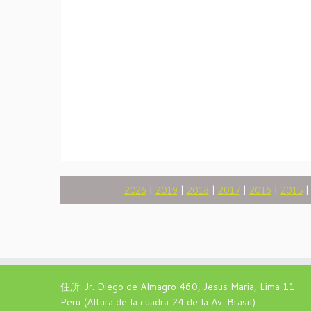
2026
|
2019
|
2018
|
2017
|
2016
|
2015
住所: Jr. Diego de Almagro 460, Jesus Maria, Lima 11 -
Peru (Altura de la cuadra 24 de la Av. Brasil)