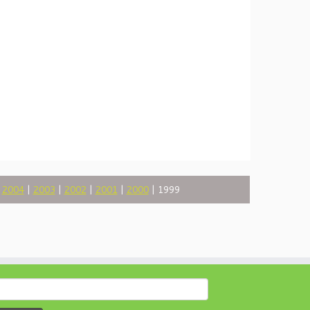
|
2004
|
2003
|
2002
|
2001
|
2000
| 1999
earch
or: