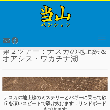
Skip
to
Home
»
ツアー
»
第２ツアー：ナスカの地上絵＆オアシス・ワカチ
content
ナ湖
第２ツアー：ナスカの地上絵＆
オアシス・ワカチナ湖
ナスカの地上絵のミステリーとバギーに乗って砂
丘を凄いスピードで駆け抜けます！サンドボード
もできます